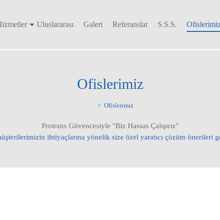
izmetler
Uluslararası
Galeri
Referanslar
S.S.S.
Ofislerimi
Ofislerimiz
Ofislerimiz
Protrans Güvencesiyle "Biz Hassas Çalışırız"
şterilerimizin ihtiyaçlarına yönelik size özel yaratıcı çözüm önerileri ge