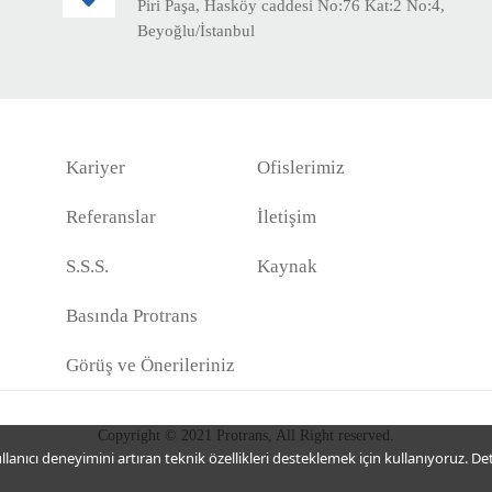
Piri Paşa, Hasköy caddesi No:76 Kat:2 No:4,
Beyoğlu/İstanbul
Kariyer
Ofislerimiz
Referanslar
İletişim
S.S.S.
Kaynak
Basında Protrans
Görüş ve Önerileriniz
Copyright © 2021 Protrans, All Right reserved.
lanıcı deneyimini artıran teknik özellikleri desteklemek için kullanıyoruz. Deta