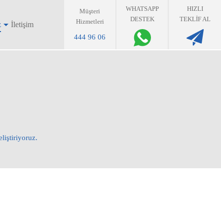
WHATSAPP
HIZLI
Müşteri
DESTEK
TEKLIF AL
Hizmetleri
z
İletişim
444 96 06
liştiriyoruz.