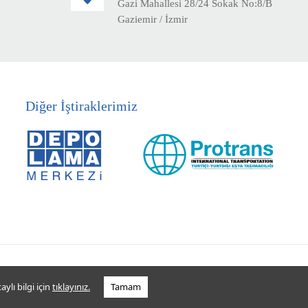
Gazi Mahallesi 28/24 Sokak No:8/B
Gaziemir / İzmir
Diğer İştiraklerimiz
ylı bilgi için
tıklayınız.
Tamam