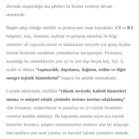
illerinde oluşturduğu ana şubeleri ile hizmet vermeye devam
etmektedir.
Bugün sahip olduğu nitelikli ve profesyonel insan kaynakları,
C3
ve
K3
belgeleri, araç, donanım, teçhizat ve gelişmiş teknoloji ile bilgi
sistemleri alt yapısıyla ulusal ve uluslararası seviyede çok geniş ölçekte
lojistik hizmetler sunabilme yeteneklerine kavuşmuştur. Firmamız,
kazandığı bu yetenekleriyle yurt içi ve yurt dışı birçok köy, ilçe, il,
eyalet ve ülkeye
“taşımacılık, depolama, dağıtım, teslim ve diğer
entegre lojistik hizmetlerini”
başarılı bir şekilde sunmaktadır.
Lojistik sektöründe, özellikle
“yüksek seviyede, kaliteli hizmetleri
sunma ve müşteri odaklı çözümler üretme üzerine odaklanmış”
olan firmamız, müşterilerine ve pazarlara en iyi lojistik hizmetleri
vermeye kendini adamıştır. Bu kapsamda sunulan uçtan-uca lojistik
hizmetler boyunca; müşteri memnuniyetini merkeze alan bir anlayışla
tüm taraflara yeni nesil yaratıcı ve inovatif lojistik çözümleri sunmak,