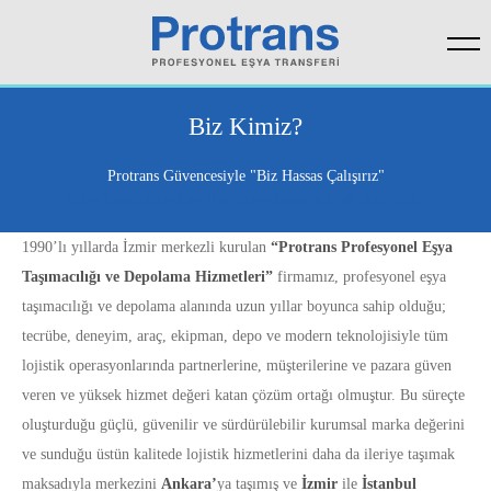
Yurt İçi Ev ve Ofis Taşımacılığı
Ankara Merkez Ofis
Yurt Dışı Ev ve Ofis Taşımacılığı
İzmir Merkez Ofis
Biz Kimiz?
Yurt İçi Depolama Hizmetleri
İstanbul Merkez Ofis
Protrans Güvencesiyle "Biz Hassas Çalışırız"
Çünkü sizin için değerli olan şey bizim için de değerlidir.
Lojistik Destek Hizmetleri
1990’lı yıllarda İzmir merkezli kurulan
“Protrans Profesyonel Eşya
Taşımacılığı ve Depolama Hizmetleri”
firmamız, profesyonel eşya
taşımacılığı ve depolama alanında uzun yıllar boyunca sahip olduğu;
tecrübe, deneyim, araç, ekipman, depo ve modern teknolojisiyle tüm
lojistik operasyonlarında partnerlerine, müşterilerine ve pazara güven
veren ve yüksek hizmet değeri katan çözüm ortağı olmuştur. Bu süreçte
oluşturduğu güçlü, güvenilir ve sürdürülebilir kurumsal marka değerini
ve sunduğu üstün kalitede lojistik hizmetlerini daha da ileriye taşımak
maksadıyla merkezini
Ankara’
ya taşımış ve
İzmir
ile
İstanbul