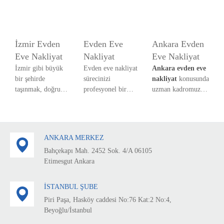
İzmir Evden
Evden Eve
Ankara Evden
Eve Nakliyat
Nakliyat
Eve Nakliyat
İzmir gibi büyük
Evden eve nakliyat
Ankara evden eve
bir şehirde
sürecinizi
nakliyat
konusunda
taşınmak, doğru
profesyonel bir
uzman kadromuz
nakliyat firmasını
şekilde
ile hizmetinizdeyiz.
seçmeden oldukça
yönetebiliriz.
zahmetli olabilir.
Dar sokaklar,
ANKARA MERKEZ
yüksek katlı binalar
Bahçekapı Mah. 2452 Sok. 4/A 06105
ve yoğun trafik,
Etimesgut Ankara
taşınma sürecini
zorlaştırabilir.
İSTANBUL ŞUBE
Piri Paşa, Hasköy caddesi No:76 Kat:2 No:4,
Beyoğlu/İstanbul