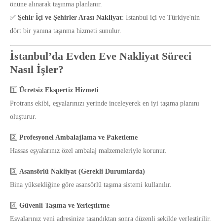
önüne alınarak taşınma planlanır.
✅
Şehir İçi ve Şehirler Arası Nakliyat
: İstanbul içi ve Türkiye'nin
dört bir yanına taşınma hizmeti sunulur.
İstanbul’da Evden Eve Nakliyat Süreci
Nasıl İşler?
1️⃣
Ücretsiz Ekspertiz Hizmeti
Protrans ekibi, eşyalarınızı yerinde inceleyerek en iyi taşıma planını
oluşturur.
2️⃣
Profesyonel Ambalajlama ve Paketleme
Hassas eşyalarınız özel ambalaj malzemeleriyle korunur.
3️⃣
Asansörlü Nakliyat (Gerekli Durumlarda)
Bina yüksekliğine göre asansörlü taşıma sistemi kullanılır.
4️⃣
Güvenli Taşıma ve Yerleştirme
Eşyalarınız yeni adresinize taşındıktan sonra düzenli şekilde yerleştirilir.