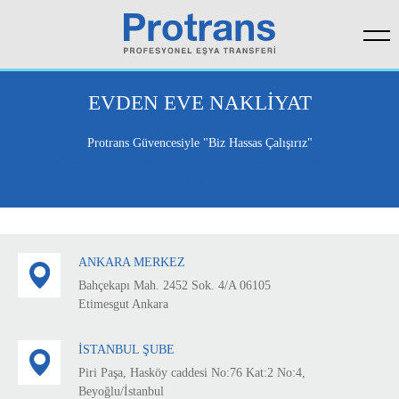
Biz Kimiz?
Yurt İçi Ev ve Ofis Taşımacılığı
Ankara Merkez Ofis
Firma Profilimiz
Yurt Dışı Ev ve Ofis Taşımacılığı
İzmir Merkez Ofis
EVDEN EVE NAKLİYAT
Vizyon & Misyon
Yurt İçi Depolama Hizmetleri
İstanbul Merkez Ofis
Protrans Güvencesiyle "Biz Hassas Çalışırız"
Çünkü siz müşterilerimizin ihtiyaçlarına yönelik size özel yaratıcı
Hizmet Alanlarımız
Lojistik Destek Hizmetleri
çözüm önerileri geliştiriyoruz.
Yetenek ve Yetkinlik
Kalite Politikamız
ANKARA MERKEZ
Temel Değerlerimiz
Bahçekapı Mah. 2452 Sok. 4/A 06105
Etimesgut Ankara
İSTANBUL ŞUBE
Piri Paşa, Hasköy caddesi No:76 Kat:2 No:4,
Beyoğlu/İstanbul