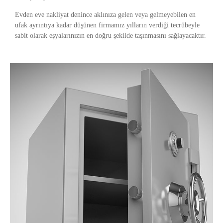
Evden eve nakliyat denince aklınıza gelen veya gelmeyebilen en
ufak ayrıntıya kadar düşünen firmamız yılların verdiği tecrübeyle
sabit olarak eşyalarınızın en doğru şekilde taşınmasını sağlayacaktır.