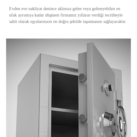
Evden eve nakliyat denince aklınıza gelen veya gelmeyebilen en
ufak ayrıntıya kadar düşünen firmamız yılların verdiği tecrübeyle
sabit olarak eşyalarınızın en doğru şekilde taşınmasını sağlayacaktır.