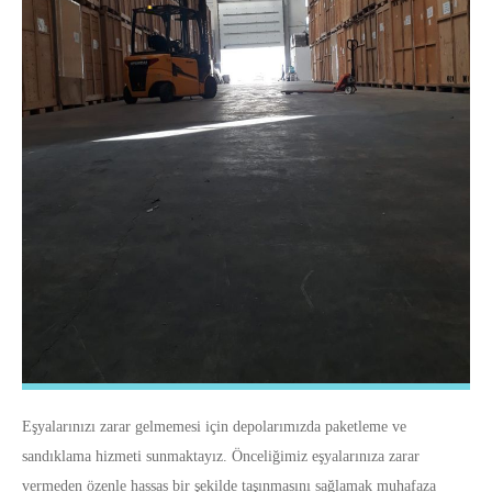
Eşyalarınızı zarar gelmemesi için depolarımızda paketleme ve
sandıklama hizmeti sunmaktayız. Önceliğimiz eşyalarınıza zarar
vermeden özenle hassas bir şekilde taşınmasını sağlamak muhafaza